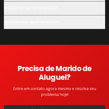
Preciso ter as ferramentas?
Atendem em apartamentos?
Precisa de
Marido de
Aluguel
?
Entre em contato agora mesmo e resolva seu
problema hoje!