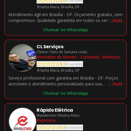
0,0
(
0
avaliações
)
Santa Maria, Brasília, DF
Atendimento ágil em Brasília - DF. Orçamento gratuito, sem
compromisso. Qualidade garantida em todos os serviços.
...mais
Chamar no WhatsApp
CL Serviços
Cleiton Teles de Santana costa
Montador de Moveis - Comissão, Eletricista
0,0
(
0
avaliações
)
Santa Maria, Brasília, DF
Serviço profissional com garantia em Brasília - DF. Preços
acessíveis e atendimento personalizado para sua
...mais
necessidade.
Chamar no WhatsApp
Rápido Elétrica
Wanderson Oliveira Alves
Eletricista
0,0
(
0
avaliações
)