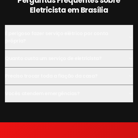
Perguntas Frequentes sobre
Eletricista
em
Brasília
É perigoso fazer serviço elétrico por conta
própria?
Quanto custa um serviço de eletricista?
Preciso trocar toda a fiação da casa?
Vocês atendem emergências?