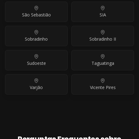
São Sebastião
SIA
Sobradinho
Sobradinho II
Sudoeste
Taguatinga
Varjão
Vicente Pires