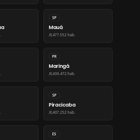
SP
ua
Mauá
.
477.552
hab.
PR
Maringá
.
436.472
hab.
SP
Piracicaba
.
407.252
hab.
ES