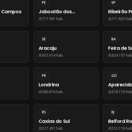
PE
SP
s Campos
Jaboatão dos
Ribeirão P
Guararapes
717.991
hab.
711.825
hab
SE
BA
Aracaju
Feira de 
672.614
hab.
624.107
hab
PR
GO
Londrina
Aparecida
580.870
hab.
578.179
hab
RS
RJ
Caxias do Sul
Belford R
517.451
hab.
513.118
hab