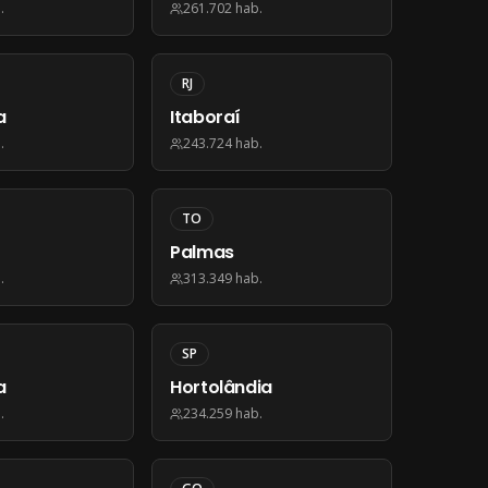
.
261.702
hab.
RJ
a
Itaboraí
.
243.724
hab.
TO
Palmas
.
313.349
hab.
SP
a
Hortolândia
.
234.259
hab.