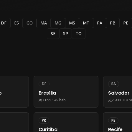
DF
ES
GO
MA
MG
MS
MT
PA
PB
PE
SE
SP
TO
DF
BA
o
Brasília
Salvador
3.055.149
hab.
2.900.319
h
PR
PE
Curitiba
Recife