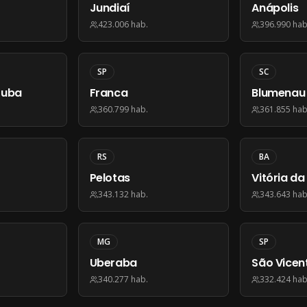
Jundiaí
Anápolis
423.006
hab.
396.990
hab
SP
SC
tuba
Franca
Blumenau
360.799
hab.
361.855
hab
RS
BA
Pelotas
Vitória d
343.132
hab.
343.643
hab
MG
SP
Uberaba
São Vicen
340.277
hab.
332.424
hab