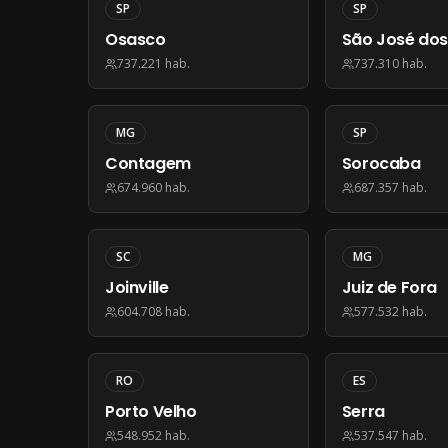
SP
SP
Osasco
São José do
737.221
hab.
737.310
hab.
MG
SP
Contagem
Sorocaba
674.960
hab.
687.357
hab.
SC
MG
Joinville
Juiz de Fora
604.708
hab.
577.532
hab.
RO
ES
Porto Velho
Serra
548.952
hab.
537.547
hab.