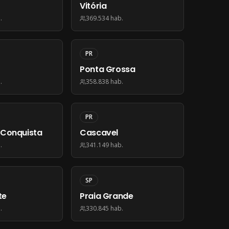
Vitória
.
369.534
hab.
PR
Ponta Grossa
.
358.838
hab.
PR
a Conquista
Cascavel
.
341.149
hab.
SP
te
Praia Grande
.
330.845
hab.