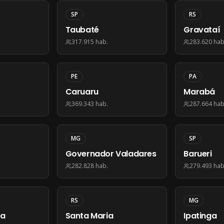
SP
RS
Taubaté
Gravataí
317.915
hab.
283.620
hab
PE
PA
Caruaru
Marabá
369.343
hab.
287.664
hab
MG
SP
Governador Valadares
Barueri
282.828
hab.
279.493
hab
RS
MG
da
Santa Maria
Ipatinga