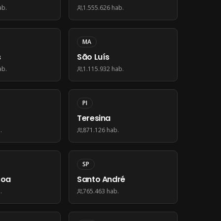
ab.
1.555.626
hab.
MA
s
São Luís
ab.
1.115.932
hab.
PI
Teresina
.
871.126
hab.
SP
soa
Santo André
.
765.463
hab.