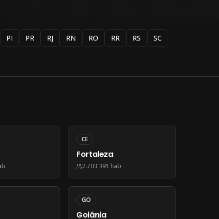
PI
PR
RJ
RN
RO
RR
RS
SC
CE
Fortaleza
ab.
2.703.391
hab.
GO
Goiânia