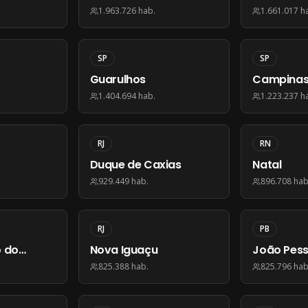
1.963.726
hab.
1.661.017
h
SP
SP
Guarulhos
Campina
1.404.694
hab.
1.223.237
h
RJ
RN
Duque de Caxias
Natal
929.449
hab.
896.708
hab
RJ
PB
o do
Nova Iguaçu
João Pes
825.388
hab.
825.796
hab