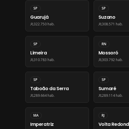
SP
SP
Guarujá
Suzano
322.750
hab.
308.571
hab.
SP
RN
Limeira
Mossoró
310.783
hab.
303.792
hab.
SP
SP
Taboão da Serra
Sumaré
289.664
hab.
289.114
hab.
MA
RJ
Imperatriz
Volta Redon