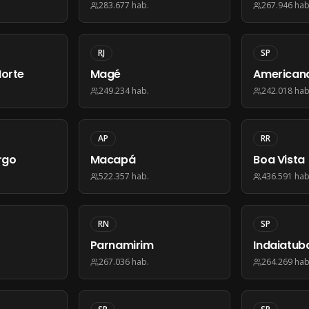
283.677
hab.
267.946
hab
RJ
SP
Norte
Magé
American
249.234
hab.
242.018
hab
AP
RR
rgo
Macapá
Boa Vista
522.357
hab.
436.591
hab
RN
SP
Parnamirim
Indaiatub
267.036
hab.
264.269
hab