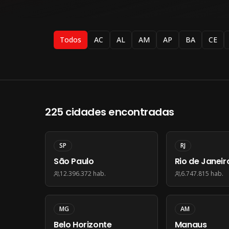
Todos
AC
AL
AM
AP
BA
CE
225
cidades encontradas
SP
RJ
São Paulo
Rio de Janeir
12.396.372
hab.
6.747.815
hab.
MG
AM
Belo Horizonte
Manaus