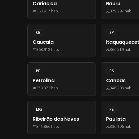
Cariacica
Bauru
383.917
hab.
379.297
hab.
CE
SP
Caucaia
Itaquaquece
368.918
hab.
366.519
hab.
PE
RS
Petrolina
Canoas
359.372
hab.
348.208
hab.
MG
PE
Ribeirão das Neves
Paulista
341.866
hab.
336.106
hab.