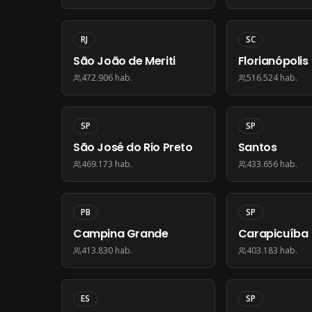
RJ
SC
São João de Meriti
Florianópolis
472.906
hab.
516.524
hab.
SP
SP
São José do Rio Preto
Santos
469.173
hab.
433.656
hab.
PB
SP
Campina Grande
Carapicuíba
413.830
hab.
403.183
hab.
ES
SP