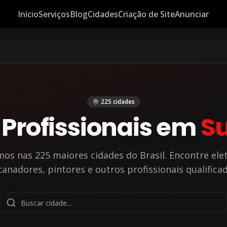
Início
Serviços
Blog
Cidades
Criação de Site
Anunciar
225
cidades
 Profissionais em
S
mos nas
225
maiores cidades do Brasil. Encontre elet
anadores, pintores e outros profissionais qualifica