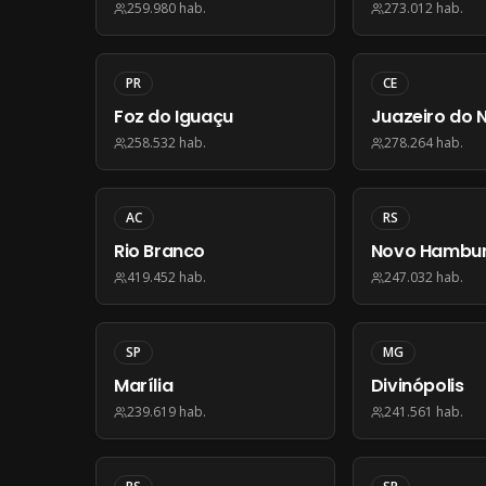
259.980
hab.
273.012
hab.
PR
CE
Foz do Iguaçu
Juazeiro do 
258.532
hab.
278.264
hab.
AC
RS
Rio Branco
Novo Hambu
419.452
hab.
247.032
hab.
SP
MG
Marília
Divinópolis
239.619
hab.
241.561
hab.