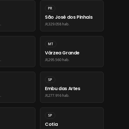
PR
São José dos Pinhais
.
329.058
hab.
MT
Várzea Grande
.
295.560
hab.
SP
Embu das Artes
.
277.916
hab.
SP
Cotia