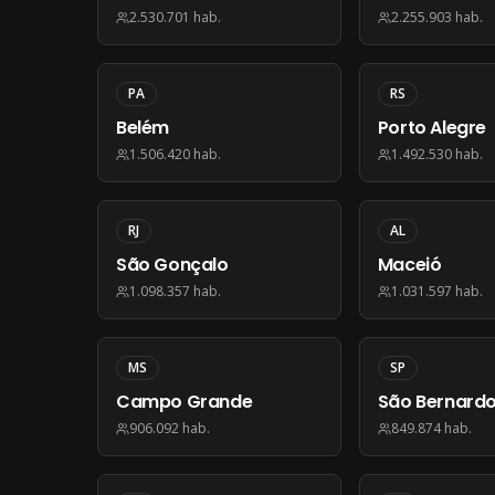
2.530.701
hab.
2.255.903
hab.
PA
RS
Belém
Porto Alegre
1.506.420
hab.
1.492.530
hab.
RJ
AL
São Gonçalo
Maceió
1.098.357
hab.
1.031.597
hab.
MS
SP
Campo Grande
São Bernard
Campo
906.092
hab.
849.874
hab.