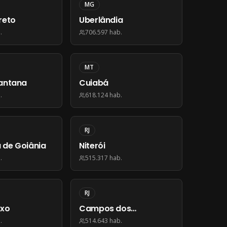
MG
reto
Uberlândia
.
706.597
hab.
MT
Santana
Cuiabá
.
618.124
hab.
RJ
 de Goiânia
Niterói
.
515.317
hab.
RJ
oxo
Campos dos
Goytacazes
.
514.643
hab.